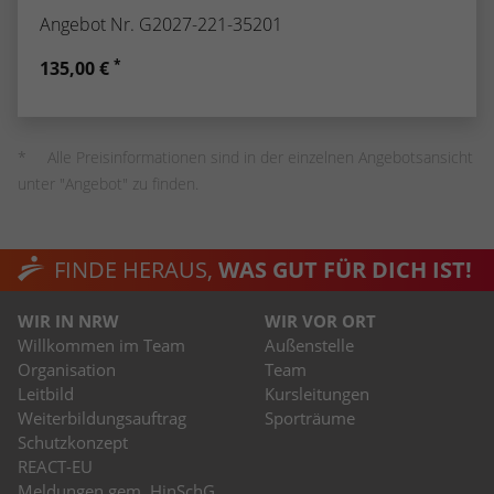
Angebot Nr. G2027-221-35201
*
135,00 €
Alle Preisinformationen sind in der einzelnen Angebotsansicht
unter "Angebot" zu finden.
FINDE HERAUS,
WAS GUT FÜR DICH IST!
WIR IN NRW
WIR VOR ORT
Willkommen im Team
Außenstelle
Organisation
Team
Leitbild
Kursleitungen
Weiterbildungsauftrag
Sporträume
Schutzkonzept
REACT-EU
Meldungen gem. HinSchG