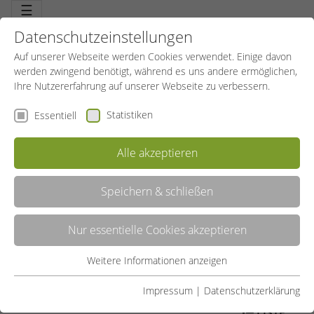
☰
Datenschutzeinstellungen
Auf unserer Webseite werden Cookies verwendet. Einige davon
werden zwingend benötigt, während es uns andere ermöglichen,
Ihre Nutzererfahrung auf unserer Webseite zu verbessern.
Statistiken
Essentiell
Alle akzeptieren
Speichern & schließen
PRÄVENTION
Nur essentielle Cookies akzeptieren
Gruppenteilnehmer auf ihrem Weg zu besserer Gesundheit
unterstützen. Basismodul mit Gesundheitsverständnis,
Stundenaufbau, Zielgruppe, Anforderungen. Aufbaumodul zur
Weitere Informationen anzeigen
Essentiell
Entwicklung eines gesundheitsfördernden, bewegungsorientierten
Lebensstils. Anatomisches und physiologisches Know-how.
Essentielle Cookies werden für grundlegende Funktionen der
Impressum
|
Datenschutzerklärung
Webseite benötigt. Dadurch ist gewährleistet, dass die
LISTE