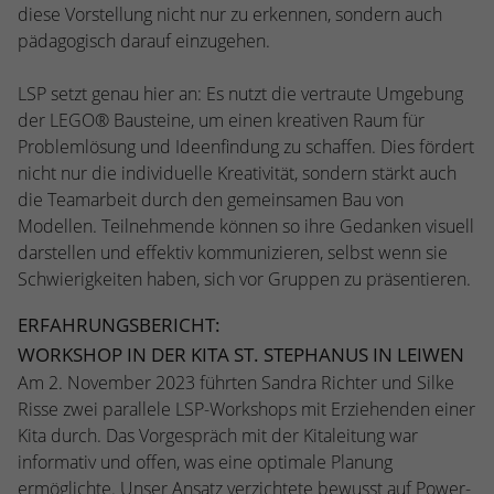
kann der eingeloggte Benutzer
diese Vorstellung nicht nur zu erkennen, sondern auch
speichern Informationen anonym und
wiedererkannt werden und es wird ihm
pädagogisch darauf einzugehen.
weisen eine randoly generierte Nummer
Zugang zu geschützten Bereichen gewährt.
zu, um eindeutige Besucher zu
LSP setzt genau hier an: Es nutzt die vertraute Umgebung
identifizieren.
der LEGO® Bausteine, um einen kreativen Raum für
Problemlösung und Ideenfindung zu schaffen. Dies fördert
Name
_gid
nicht nur die individuelle Kreativität, sondern stärkt auch
die Teamarbeit durch den gemeinsamen Bau von
Anbieter
Google Analytics
Modellen. Teilnehmende können so ihre Gedanken visuell
darstellen und effektiv kommunizieren, selbst wenn sie
Laufzeit
1 Tag
Schwierigkeiten haben, sich vor Gruppen zu präsentieren.
Dieses Cookie wird von Google Analytics
ERFAHRUNGSBERICHT:
installiert. Das Cookie wird verwendet, um
WORKSHOP IN DER KITA ST. STEPHANUS IN LEIWEN
Informationen darüber zu speichern, wie
Am 2. November 2023 führten Sandra Richter und Silke
Besucher eine Website nutzen, und hilft
bei der Erstellung eines Analyseberichts
Risse zwei parallele LSP-Workshops mit Erziehenden einer
Zweck
darüber, wie es der Website geht. Die
Kita durch. Das Vorgespräch mit der Kitaleitung war
erhobenen Daten umfassen die Anzahl der
informativ und offen, was eine optimale Planung
Besucher, die Quelle, aus der sie
ermöglichte. Unser Ansatz verzichtete bewusst auf Power-