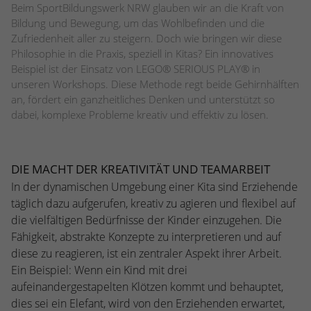
Webseite einwandfrei funktioniert.
Beim SportBildungswerk NRW glauben wir an die Kraft von
Bildung und Bewegung, um das Wohlbefinden und die
Name
Cookie-Informationen anzeigen
cookie_optin
Zufriedenheit aller zu steigern. Doch wie bringen wir diese
Philosophie in die Praxis, speziell in Kitas? Ein innovatives
Anbieter
TYPO3
Statistiken
Beispiel ist der Einsatz von LEGO® SERIOUS PLAY® in
unseren Workshops. Diese Methode regt beide Gehirnhälften
Diese Gruppe beinhaltet alle Skripte für analytisches Tracking
Laufzeit
1 Jahr
an, fördert ein ganzheitliches Denken und unterstützt so
und zugehörige Cookies. Es hilft uns die Nutzererfahrung der
dabei, komplexe Probleme kreativ und effektiv zu lösen.
Website zu verbessern.
Enthält die gewählten Cookie-
Zweck
Einstellungen.
Name
Cookie-Informationen anzeigen
_ga
DIE MACHT DER KREATIVITÄT UND TEAMARBEIT
Anbieter
Google Analytics
Name
SBW_user
In der dynamischen Umgebung einer Kita sind Erziehende
täglich dazu aufgerufen, kreativ zu agieren und flexibel auf
Laufzeit
2 Jahre
Anbieter
TYPO3
die vielfältigen Bedürfnisse der Kinder einzugehen. Die
Dieses Cookie wird von Google Analytics
Fähigkeit, abstrakte Konzepte zu interpretieren und auf
Laufzeit
Sitzungsende
installiert. Das Cookie wird verwendet, um
diese zu reagieren, ist ein zentraler Aspekt ihrer Arbeit.
Besucher-, Sitzungs- und Kampagnendaten
Ein Beispiel: Wenn ein Kind mit drei
Dieses Cookie ist ein Standard-Session-
zu berechnen und die Nutzung der
Cookie von TYPO3. Es speichert im Falle
aufeinandergestapelten Klötzen kommt und behauptet,
Website für den Analysebericht der
eines Benutzer-Logins die Session-ID. So
dies sei ein Elefant, wird von den Erziehenden erwartet,
Zweck
Zweck
Website zu verfolgen. Die Cookies