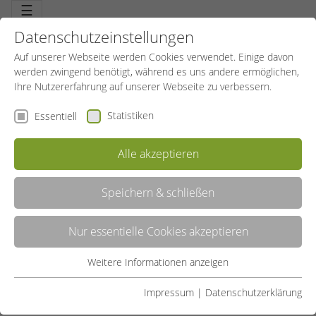
☰
Datenschutzeinstellungen
Auf unserer Webseite werden Cookies verwendet. Einige davon
werden zwingend benötigt, während es uns andere ermöglichen,
Ihre Nutzererfahrung auf unserer Webseite zu verbessern.
Statistiken
Essentiell
Alle akzeptieren
Speichern & schließen
INNOVATION UND TEAMGEIST: EIN
EINBLICK IN UNSERE LEGO® SERIOUS
Nur essentielle Cookies akzeptieren
PLAY® WORKSHOPS IN KITAS
Weitere Informationen anzeigen
Essentiell
Essentielle Cookies werden für grundlegende Funktionen der
Impressum
|
Datenschutzerklärung
19.02.2024
SportBildungswerk Allgemein
Webseite benötigt. Dadurch ist gewährleistet, dass die