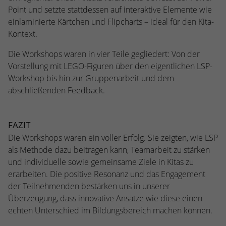
stammen, und die Seiten in anonymisierter
Point und setzte stattdessen auf interaktive Elemente wie
Form.
einlaminierte Kärtchen und Flipcharts – ideal für den Kita-
Kontext.
Name
_dc_gtm_UA-53600496-1
Die Workshops waren in vier Teile gegliedert: Von der
Vorstellung mit LEGO-Figuren über den eigentlichen LSP-
Anbieter
Google Analytics
Workshop bis hin zur Gruppenarbeit und dem
abschließenden Feedback.
Laufzeit
1 Minute
Dieser Cookie identifiziert die Besucher
nach Alter, Geschlecht oder Interessen
FAZIT
Zweck
und nutzt dazu den DoubleClick des
Die Workshops waren ein voller Erfolg. Sie zeigten, wie LSP
Google Tag Manager, um die gezielte
als Methode dazu beitragen kann, Teamarbeit zu stärken
Anzeigenplatzierung zu vereinfachen.
und individuelle sowie gemeinsame Ziele in Kitas zu
erarbeiten. Die positive Resonanz und das Engagement
der Teilnehmenden bestärken uns in unserer
Überzeugung, dass innovative Ansätze wie diese einen
echten Unterschied im Bildungsbereich machen können.