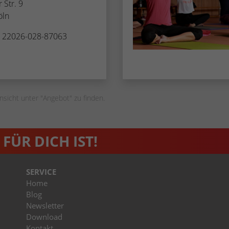
 Str. 9
Zugang zu geschützten Bereichen gewährt.
weisen eine randoly generierte Nummer zu, um
öln
eindeutige Besucher zu identifizieren.
. 22026-028-87063
Name
_gid
Anbieter
Google Analytics
nsicht unter "Angebot" zu finden.
Laufzeit
1 Tag
Dieses Cookie wird von Google Analytics
installiert. Das Cookie wird verwendet, um
FÜR DICH IST!
Informationen darüber zu speichern, wie
Besucher eine Website nutzen, und hilft bei der
Zweck
Erstellung eines Analyseberichts darüber, wie es
SERVICE
der Website geht. Die erhobenen Daten
Home
umfassen die Anzahl der Besucher, die Quelle,
Blog
aus der sie stammen, und die Seiten in
Newsletter
anonymisierter Form.
Download
Kontakt