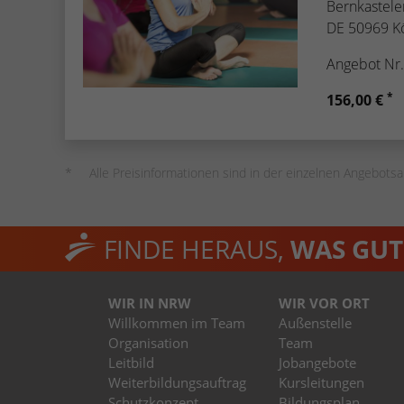
Bernkasteler
DE 50969 K
Angebot Nr
*
156,00 €
Alle Preisinformationen sind in der einzelnen Angebotsa
FINDE HERAUS,
WAS GUT 
WIR IN NRW
WIR VOR ORT
Willkommen im Team
Außenstelle
Organisation
Team
Leitbild
Jobangebote
Weiterbildungsauftrag
Kursleitungen
Schutzkonzept
Bildungsplan