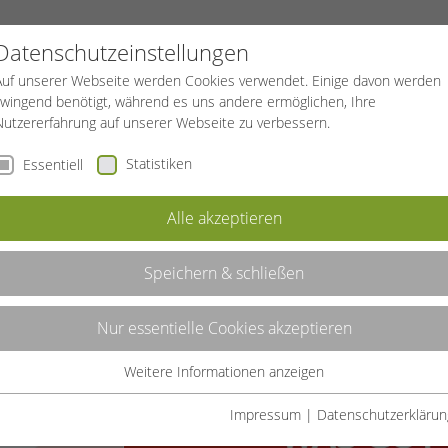
PROJEKTE
SPORTREISEN
BGF
Datenschutzeinstellungen
Auf unserer Webseite werden Cookies verwendet. Einige davon werden
zwingend benötigt, während es uns andere ermöglichen, Ihre
Nutzererfahrung auf unserer Webseite zu verbessern.
Statistiken
Essentiell
Alle akzeptieren
Speichern & schließen
 indischer
Nur essentielle Cookies akzeptieren
gen.
Weitere Informationen anzeigen
rag zur
Essentiell
 zur
Essentielle Cookies werden für grundlegende Funktionen der
Impressum
|
Datenschutzerklärun
Webseite benötigt. Dadurch ist gewährleistet, dass die Webseite