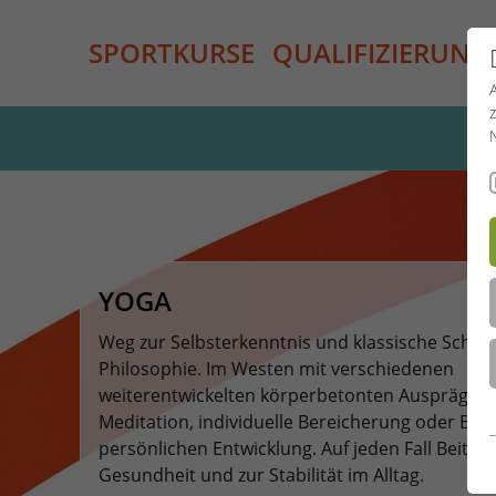
SPORTKURSE
QUALIFIZIERUNG
YOGA
Weg zur Selbsterkenntnis und klassische Schule
Philosophie. Im Westen mit verschiedenen
weiterentwickelten körperbetonten Ausprägun
Meditation, individuelle Bereicherung oder Beit
persönlichen Entwicklung. Auf jeden Fall Beitrag
Gesundheit und zur Stabilität im Alltag.