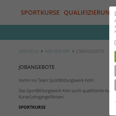
SPORTKURSE
QUALIFIZIERUNG
SBW KÖLN
WIR VOR ORT
JOBANGEBOTE
JOBANGEBOTE
Komm ins Team SportBildungswerk Köln!
Das SportBildungswerk Köln sucht qualifizierte Kursl
Kurse/Lehrgänge/Reisen:
SPORTKURSE