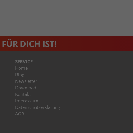
Name
_dc_gtm_UA-53600496-1
Anbieter
Google Analytics
Laufzeit
1 Minute
FÜR DICH IST!
Dieser Cookie identifiziert die Besucher nach
Alter, Geschlecht oder Interessen und nutzt dazu
Zweck
den DoubleClick des Google Tag Manager, um
SERVICE
die gezielte Anzeigenplatzierung zu vereinfachen.
Home
Blog
Newsletter
Download
Kontakt
Impressum
Datenschutzerklärung
AGB