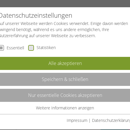
PROJEKTE
SPORTREISEN
BGF
Datenschutzeinstellungen
Auf unserer Webseite werden Cookies verwendet. Einige davon werden
zwingend benötigt, während es uns andere ermöglichen, Ihre
Nutzererfahrung auf unserer Webseite zu verbessern.
Statistiken
Essentiell
Alle akzeptieren
Speichern & schließen
Nur essentielle Cookies akzeptieren
eitungen/Referenten für folgende
Weitere Informationen anzeigen
Essentiell
Essentielle Cookies werden für grundlegende Funktionen der
Impressum
|
Datenschutzerklärun
Webseite benötigt. Dadurch ist gewährleistet, dass die Webseite