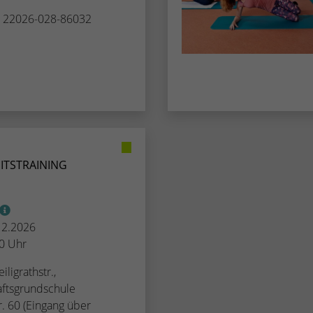
. 22026-028-86032
ITSTRAINING
.12.2026
00 Uhr
iligrathstr.,
ftsgrundschule
tr. 60 (Eingang über