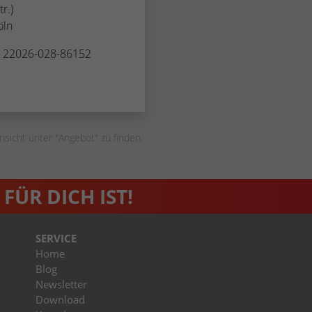
r.)
öln
. 22026-028-86152
nsicht unter "Angebot" zu finden.
FÜR DICH IST!
SERVICE
Home
Blog
Newsletter
Download