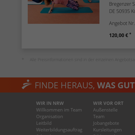
Bregenzer St
DE 50935 K
Angebot Nr
*
120,00 €
Alle Preisinformationen sind in der einzelnen Angebotsa
FINDE HERAUS,
WAS GUT 
WIR IN NRW
WIR VOR ORT
Willkommen im Team
Außenstelle
Organisation
Team
Leitbild
Jobangebote
Weiterbildungsauftrag
Kursleitungen