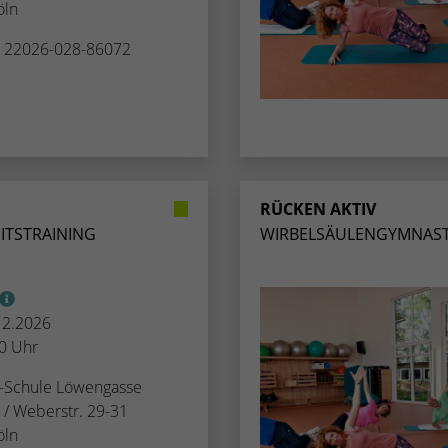
öln
Name
_dc_gtm_UA-53600496-1
. 22026-028-86072
Anbieter
Google Analytics
Laufzeit
1 Minute
Dieser Cookie identifiziert die Besucher nach
Alter, Geschlecht oder Interessen und nutzt dazu
Zweck
den DoubleClick des Google Tag Manager, um
RÜCKEN AKTIV
die gezielte Anzeigenplatzierung zu vereinfachen.
ITSTRAINING
WIRBELSÄULENGYMNAST
.12.2026
00 Uhr
n-Schule Löwengasse
/ Weberstr. 29-31
öln