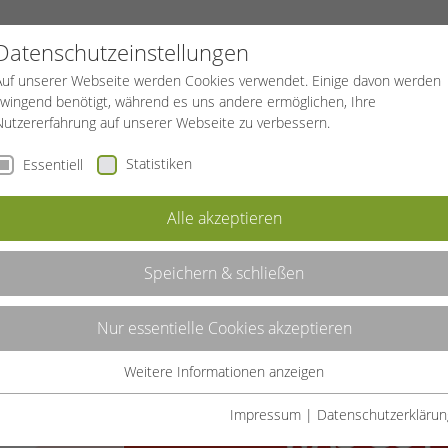
PROJEKTE
SPORTREISEN
BGF
Datenschutzeinstellungen
Auf unserer Webseite werden Cookies verwendet. Einige davon werden
zwingend benötigt, während es uns andere ermöglichen, Ihre
Nutzererfahrung auf unserer Webseite zu verbessern.
Statistiken
Essentiell
Alle akzeptieren
Speichern & schließen
Nur essentielle Cookies akzeptieren
eitige
ender
Weitere Informationen anzeigen
Essentiell
macht stark.
Essentielle Cookies werden für grundlegende Funktionen der
Impressum
|
Datenschutzerklärun
Webseite benötigt. Dadurch ist gewährleistet, dass die Webseite