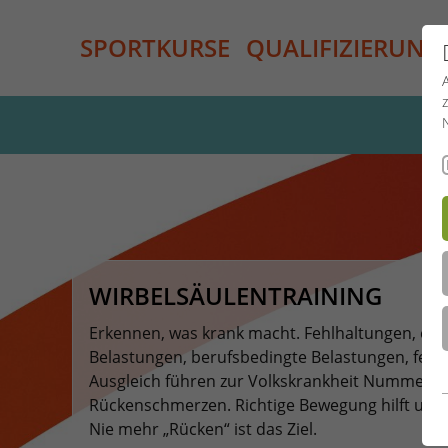
SPORTKURSE
QUALIFIZIERUNG
WIRBELSÄULENTRAINING
Erkennen, was krank macht. Fehlhaltungen, eins
Belastungen, berufsbedingte Belastungen, fehl
Ausgleich führen zur Volkskrankheit Nummer 1:
Rückenschmerzen. Richtige Bewegung hilft und 
Nie mehr „Rücken“ ist das Ziel.