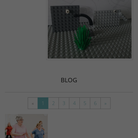
BLOG
«
1
2
3
4
5
6
»