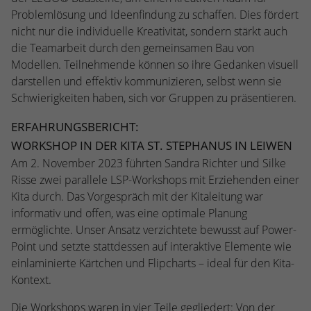
kann der eingeloggte Benutzer
Problemlösung und Ideenfindung zu schaffen. Dies fördert
speichern Informationen anonym und
wiedererkannt werden und es wird ihm
weisen eine randoly generierte Nummer
nicht nur die individuelle Kreativität, sondern stärkt auch
Zugang zu geschützten Bereichen gewährt.
zu, um eindeutige Besucher zu
die Teamarbeit durch den gemeinsamen Bau von
identifizieren.
Modellen. Teilnehmende können so ihre Gedanken visuell
darstellen und effektiv kommunizieren, selbst wenn sie
Schwierigkeiten haben, sich vor Gruppen zu präsentieren.
Name
_gid
ERFAHRUNGSBERICHT:
Anbieter
Google Analytics
WORKSHOP IN DER KITA ST. STEPHANUS IN LEIWEN
Am 2. November 2023 führten Sandra Richter und Silke
Laufzeit
1 Tag
Risse zwei parallele LSP-Workshops mit Erziehenden einer
Dieses Cookie wird von Google Analytics
Kita durch. Das Vorgespräch mit der Kitaleitung war
installiert. Das Cookie wird verwendet, um
informativ und offen, was eine optimale Planung
Informationen darüber zu speichern, wie
ermöglichte. Unser Ansatz verzichtete bewusst auf Power-
Besucher eine Website nutzen, und hilft
Point und setzte stattdessen auf interaktive Elemente wie
bei der Erstellung eines Analyseberichts
einlaminierte Kärtchen und Flipcharts – ideal für den Kita-
Zweck
darüber, wie es der Website geht. Die
Kontext.
erhobenen Daten umfassen die Anzahl der
Besucher, die Quelle, aus der sie
Die Workshops waren in vier Teile gegliedert: Von der