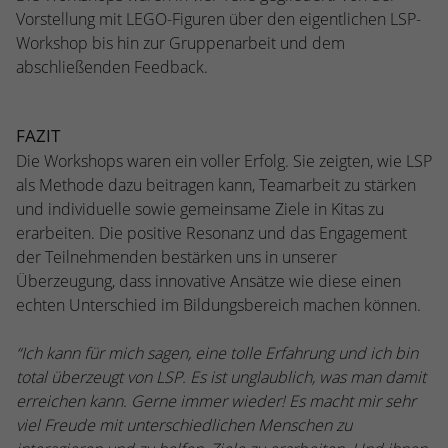
stammen, und die Seiten in anonymisierter
Vorstellung mit LEGO-Figuren über den eigentlichen LSP-
Form.
Workshop bis hin zur Gruppenarbeit und dem
abschließenden Feedback.
Name
_dc_gtm_UA-53600496-1
FAZIT
Anbieter
Google Analytics
Die Workshops waren ein voller Erfolg. Sie zeigten, wie LSP
Laufzeit
1 Minute
als Methode dazu beitragen kann, Teamarbeit zu stärken
und individuelle sowie gemeinsame Ziele in Kitas zu
Dieser Cookie identifiziert die Besucher
erarbeiten. Die positive Resonanz und das Engagement
nach Alter, Geschlecht oder Interessen
der Teilnehmenden bestärken uns in unserer
Zweck
und nutzt dazu den DoubleClick des
Überzeugung, dass innovative Ansätze wie diese einen
Google Tag Manager, um die gezielte
echten Unterschied im Bildungsbereich machen können.
Anzeigenplatzierung zu vereinfachen.
“Ich kann für mich sagen, eine tolle Erfahrung und ich bin
total überzeugt von LSP. Es ist unglaublich, was man damit
erreichen kann. Gerne immer wieder! Es macht mir sehr
viel Freude mit unterschiedlichen Menschen zu