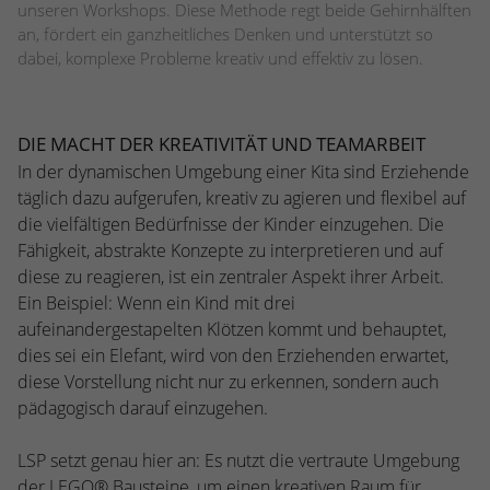
Webseite einwandfrei funktioniert.
unseren Workshops. Diese Methode regt beide Gehirnhälften
an, fördert ein ganzheitliches Denken und unterstützt so
Name
Cookie-Informationen anzeigen
cookie_optin
dabei, komplexe Probleme kreativ und effektiv zu lösen.
Anbieter
TYPO3
Statistiken
Diese Gruppe beinhaltet alle Skripte für analytisches Tracking
DIE MACHT DER KREATIVITÄT UND TEAMARBEIT
Laufzeit
1 Jahr
und zugehörige Cookies. Es hilft uns die Nutzererfahrung der
In der dynamischen Umgebung einer Kita sind Erziehende
Website zu verbessern.
Enthält die gewählten Cookie-
täglich dazu aufgerufen, kreativ zu agieren und flexibel auf
Zweck
Einstellungen.
die vielfältigen Bedürfnisse der Kinder einzugehen. Die
Name
Cookie-Informationen anzeigen
_ga
Fähigkeit, abstrakte Konzepte zu interpretieren und auf
Anbieter
Google Analytics
diese zu reagieren, ist ein zentraler Aspekt ihrer Arbeit.
Name
SBW_user
Ein Beispiel: Wenn ein Kind mit drei
Laufzeit
2 Jahre
aufeinandergestapelten Klötzen kommt und behauptet,
Anbieter
TYPO3
dies sei ein Elefant, wird von den Erziehenden erwartet,
Dieses Cookie wird von Google Analytics
Laufzeit
Sitzungsende
diese Vorstellung nicht nur zu erkennen, sondern auch
installiert. Das Cookie wird verwendet, um
pädagogisch darauf einzugehen.
Besucher-, Sitzungs- und Kampagnendaten
Dieses Cookie ist ein Standard-Session-
zu berechnen und die Nutzung der
Cookie von TYPO3. Es speichert im Falle
LSP setzt genau hier an: Es nutzt die vertraute Umgebung
Website für den Analysebericht der
eines Benutzer-Logins die Session-ID. So
Zweck
der LEGO® Bausteine, um einen kreativen Raum für
Zweck
Website zu verfolgen. Die Cookies