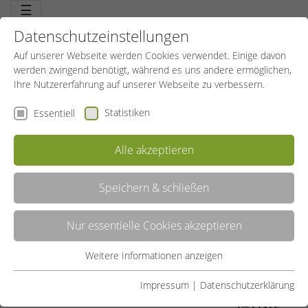
☰
Datenschutzeinstellungen
Auf unserer Webseite werden Cookies verwendet. Einige davon
werden zwingend benötigt, während es uns andere ermöglichen,
Ihre Nutzererfahrung auf unserer Webseite zu verbessern.
Statistiken
Essentiell
Alle akzeptieren
Speichern & schließen
2. STUFE
Nur essentielle Cookies akzeptieren
Der
LehrTrainer KraftFitness
begleitet und berät seine Kunden über
einen langen Zeitraum. Er kennt die Motivation, setzt gemeinsam
Ziele und zeigt Wege auf. Er kann das Training motivierend
Weitere Informationen anzeigen
Essentiell
anpassen und setzt immer wieder neue Reize. Ein kompetenter
und verlässlicher Partner des Kunden.
Essentielle Cookies werden für grundlegende Funktionen der
Impressum
|
Datenschutzerklärung
Webseite benötigt. Dadurch ist gewährleistet, dass die
LISTE