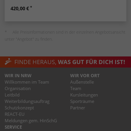
stammen, und die Seiten in anonymisierter
*
420,00 €
Form.
Name
_dc_gtm_UA-53600496-1
Alle Preisinformationen sind in der einzelnen Angebotsansicht
unter "Angebot" zu finden.
Anbieter
Google Analytics
Laufzeit
1 Minute
FINDE HERAUS,
WAS GUT FÜR DICH IST!
Dieser Cookie identifiziert die Besucher
nach Alter, Geschlecht oder Interessen
WIR IN NRW
WIR VOR ORT
Zweck
und nutzt dazu den DoubleClick des
Willkommen im Team
Außenstelle
Google Tag Manager, um die gezielte
Organisation
Team
Anzeigenplatzierung zu vereinfachen.
Leitbild
Kursleitungen
Weiterbildungsauftrag
Sporträume
Schutzkonzept
Partner
REACT-EU
Meldungen gem. HinSchG
SERVICE