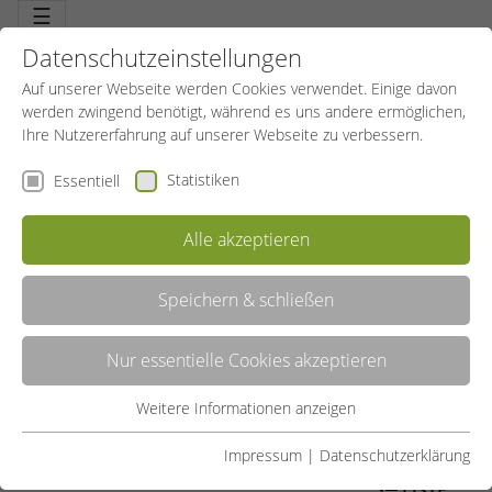
☰
Datenschutzeinstellungen
Auf unserer Webseite werden Cookies verwendet. Einige davon
werden zwingend benötigt, während es uns andere ermöglichen,
Ihre Nutzererfahrung auf unserer Webseite zu verbessern.
Statistiken
Essentiell
Alle akzeptieren
Speichern & schließen
ORTHOPÄDIE
Nur essentielle Cookies akzeptieren
Effektive Hilfe bei orthopädischen Erkrankungen. Nach Absprache
mit dem Arzt leisten Bewegung und Sport einen zentralen Beitrag
zurück zur Leistungsfähigkeit und zurück in den Alltag.
Weitere Informationen anzeigen
Essentiell
Rehabilitation im besten Sinne. Neues Selbstvertrauen bringt neue
Lebensfreude.
Essentielle Cookies werden für grundlegende Funktionen der
Impressum
|
Datenschutzerklärung
Webseite benötigt. Dadurch ist gewährleistet, dass die
LISTE