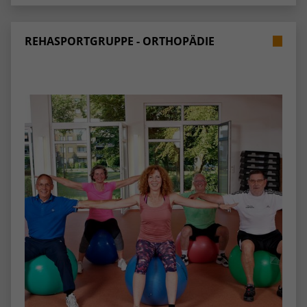
stammen, und die Seiten in anonymisierter
Form.
REHASPORTGRUPPE - ORTHOPÄDIE
Name
_dc_gtm_UA-53600496-1
Anbieter
Google Analytics
Laufzeit
1 Minute
Dieser Cookie identifiziert die Besucher
nach Alter, Geschlecht oder Interessen
Zweck
und nutzt dazu den DoubleClick des
Google Tag Manager, um die gezielte
Anzeigenplatzierung zu vereinfachen.