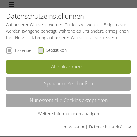
☰
Datenschutzeinstellungen
Auf unserer Webseite werden Cookies verwendet. Einige davon
werden zwingend benötigt, während es uns andere ermöglichen,
Ihre Nutzererfahrung auf unserer Webseite zu verbessern.
Statistiken
Essentiell
Alle akzeptieren
Speichern & schließen
LISTE
Nur essentielle Cookies akzeptieren
GALERIE
Weitere Informationen anzeigen
Essentiell
Liste teilen:
Essentielle Cookies werden für grundlegende Funktionen der
Impressum
|
Datenschutzerklärung
UNSERE ANGEBOTE
Webseite benötigt. Dadurch ist gewährleistet, dass die