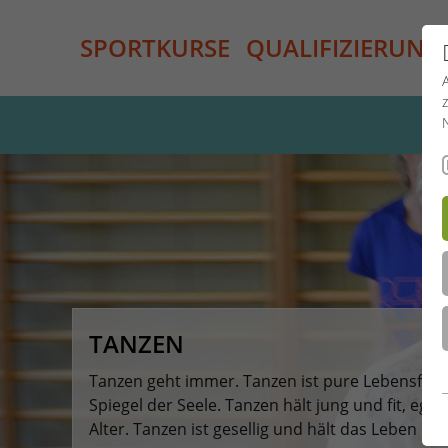
SPORTKURSE
QUALIFIZIERUNG
TANZEN
Tanzen geht immer. Tanzen ist pure Lebensfre
Spiegel der Seele. Tanzen hält jung und fit, ega
Alter. Tanzen ist gesellig und hält das Leben in