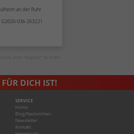
Zugang zu geschützten Bereichen gewährt.
weisen eine randoly generierte Nummer zu, um
ülheim an der Ruhr
eindeutige Besucher zu identifizieren.
. G2026-036-263221
Name
_gid
Anbieter
Google Analytics
nsicht unter "Angebot" zu finden.
Laufzeit
1 Tag
Dieses Cookie wird von Google Analytics
installiert. Das Cookie wird verwendet, um
FÜR DICH IST!
Informationen darüber zu speichern, wie
Besucher eine Website nutzen, und hilft bei der
Zweck
Erstellung eines Analyseberichts darüber, wie es
SERVICE
der Website geht. Die erhobenen Daten
Home
umfassen die Anzahl der Besucher, die Quelle,
Blog/Nachrichten
aus der sie stammen, und die Seiten in
Newsletter
anonymisierter Form.
Kontakt
Impressum