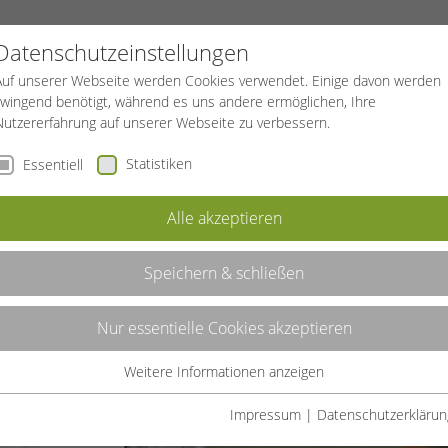
PROJEKTE
SPORTREISEN
BGF
Datenschutzeinstellungen
Auf unserer Webseite werden Cookies verwendet. Einige davon werden
zwingend benötigt, während es uns andere ermöglichen, Ihre
Nutzererfahrung auf unserer Webseite zu verbessern.
Statistiken
Essentiell
Alle akzeptieren
Speichern & schließen
Nur essentielle Cookies akzeptieren
Weitere Informationen anzeigen
ude und
Essentiell
l in welchem
Essentielle Cookies werden für grundlegende Funktionen der
Impressum
|
Datenschutzerklärun
 Schwung.
Webseite benötigt. Dadurch ist gewährleistet, dass die Webseite