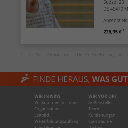
Südstr. 23
DE 45470 M
Angebot Nr
*
226,95 €
Alle Preisinformationen sind in der einzelnen Angebotsa
FINDE HERAUS,
WAS GUT 
WIR IN NRW
WIR VOR ORT
Willkommen im Team
Außenstelle
Organisation
Team
Leitbild
Kursleitungen
Weiterbildungsauftrag
Sporträume
Schutzkonzept
Partner