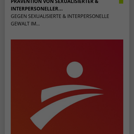
PRÄVENTION VON SEXUALISIERTER &
stammen, und die Seiten in anonymisierter
INTERPERSONELLER...
Form.
GEGEN SEXUALISIERTE & INTERPERSONELLE
GEWALT IM...
Name
_dc_gtm_UA-53600496-1
Anbieter
Google Analytics
Laufzeit
1 Minute
Dieser Cookie identifiziert die Besucher
nach Alter, Geschlecht oder Interessen
Zweck
und nutzt dazu den DoubleClick des
Google Tag Manager, um die gezielte
Anzeigenplatzierung zu vereinfachen.