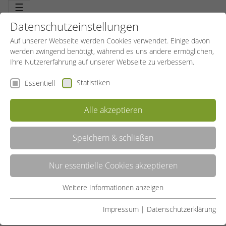
☰
Datenschutzeinstellungen
Auf unserer Webseite werden Cookies verwendet. Einige davon
werden zwingend benötigt, während es uns andere ermöglichen,
Ihre Nutzererfahrung auf unserer Webseite zu verbessern.
Statistiken
Essentiell
Alle akzeptieren
Speichern & schließen
LISTE
Nur essentielle Cookies akzeptieren
GALERIE
Weitere Informationen anzeigen
Essentiell
Liste teilen:
Essentielle Cookies werden für grundlegende Funktionen der
Impressum
|
Datenschutzerklärung
Webseite benötigt. Dadurch ist gewährleistet, dass die