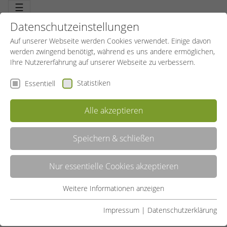
☰
Datenschutzeinstellungen
Auf unserer Webseite werden Cookies verwendet. Einige davon
werden zwingend benötigt, während es uns andere ermöglichen,
Ihre Nutzererfahrung auf unserer Webseite zu verbessern.
Statistiken
Essentiell
Alle akzeptieren
Speichern & schließen
BOGENSCHIESSEN
Nur essentielle Cookies akzeptieren
Faszination Bogenschießen. Mehr als nur Technik. Perfektion des
Bewegungsablaufs, Koordination und Kondition. Emotion über die
Konzentration ist die eigentliche Belohnung.
Weitere Informationen anzeigen
Essentiell
LISTE
Essentielle Cookies werden für grundlegende Funktionen der
Impressum
|
Datenschutzerklärung
Webseite benötigt. Dadurch ist gewährleistet, dass die