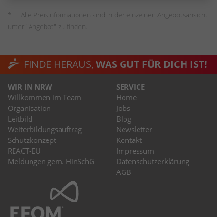
stammen, und die Seiten in anonymisierter
Form.
Alle Preisinformationen sind in der einzelnen Angebotsansicht
unter "Angebot" zu finden.
Name
_dc_gtm_UA-53600496-1
FINDE HERAUS,
WAS GUT FÜR DICH IST!
Anbieter
Google Analytics
WIR IN NRW
SERVICE
Laufzeit
1 Minute
Willkommen im Team
Home
Organisation
Jobs
Dieser Cookie identifiziert die Besucher
Leitbild
Blog
nach Alter, Geschlecht oder Interessen
Weiterbildungsauftrag
Newsletter
Zweck
und nutzt dazu den DoubleClick des
Schutzkonzept
Kontakt
Google Tag Manager, um die gezielte
REACT-EU
Impressum
Anzeigenplatzierung zu vereinfachen.
Meldungen gem. HinSchG
Datenschutzerklärung
AGB