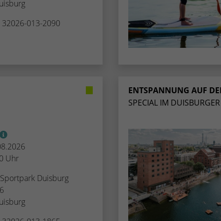
uisburg
Zugang zu geschützten Bereichen gewährt.
weisen eine randoly generierte Nummer zu, um
eindeutige Besucher zu identifizieren.
. 32026-013-2090
Name
_gid
Anbieter
Google Analytics
ENTSPANNUNG AUF DE
Laufzeit
1 Tag
SPECIAL IM DUISBURGER
Dieses Cookie wird von Google Analytics
installiert. Das Cookie wird verwendet, um
Informationen darüber zu speichern, wie
.08.2026
Besucher eine Website nutzen, und hilft bei der
30 Uhr
Zweck
Erstellung eines Analyseberichts darüber, wie es
der Website geht. Die erhobenen Daten
 Sportpark Duisburg
umfassen die Anzahl der Besucher, die Quelle,
16
aus der sie stammen, und die Seiten in
uisburg
anonymisierter Form.