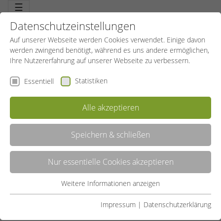
☰
Datenschutzeinstellungen
Auf unserer Webseite werden Cookies verwendet. Einige davon
werden zwingend benötigt, während es uns andere ermöglichen,
Ihre Nutzererfahrung auf unserer Webseite zu verbessern.
Statistiken
Essentiell
Alle akzeptieren
Speichern & schließen
LISTE
Nur essentielle Cookies akzeptieren
GALERIE
Weitere Informationen anzeigen
Essentiell
Liste teilen:
Essentielle Cookies werden für grundlegende Funktionen der
Impressum
|
Datenschutzerklärung
UNSERE ANGEBOTE
Webseite benötigt. Dadurch ist gewährleistet, dass die