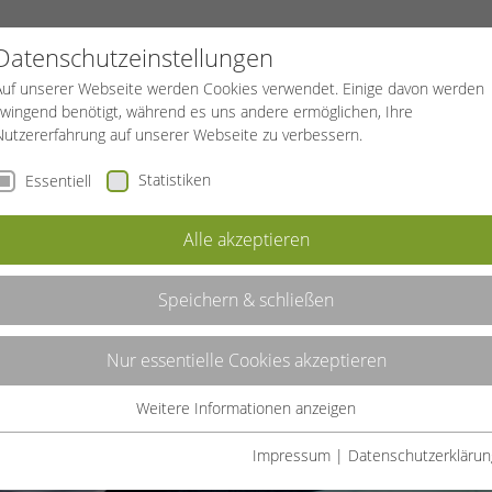
PROJEKTE
SPORTREISEN
BGF
Datenschutzeinstellungen
Auf unserer Webseite werden Cookies verwendet. Einige davon werden
zwingend benötigt, während es uns andere ermöglichen, Ihre
Nutzererfahrung auf unserer Webseite zu verbessern.
Statistiken
Essentiell
Alle akzeptieren
Speichern & schließen
Nur essentielle Cookies akzeptieren
Weitere Informationen anzeigen
Essentiell
Essentielle Cookies werden für grundlegende Funktionen der
Impressum
|
Datenschutzerklärun
Webseite benötigt. Dadurch ist gewährleistet, dass die Webseite