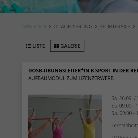
SBW KÖLN
QUALIFIZIERUNG
SPORTPRAXIS
LISTE
GALERIE
DOSB-ÜBUNGSLEITER*IN B SPORT IN DER REH
AUFBAUMODUL ZUM LIZENZERWERB
Sa. 26.09. /
Sa. 09:00 - 
So. 09:00 - 
Lerneinheit
TV Rodenkir