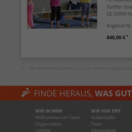
Sürther Str
DE 50999 K
Angebot Nr
*
840,00 €
Alle Preisinformationen sind in der einzelnen Angebotsa
FINDE HERAUS,
WAS GUT 
WIR IN NRW
WIR VOR ORT
Willkommen im Team
Außenstelle
Organisation
Team
Leitbild
Jobangebote