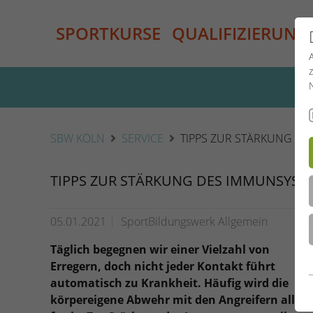
SPORTKURSE
QUALIFIZIERUNG
SBW KÖLN
SERVICE
TIPPS ZUR STÄRKUNG D
TIPPS ZUR STÄRKUNG DES IMMUNSYST
05.01.2021
SportBildungswerk Allgemein
Täglich begegnen wir einer Vielzahl von
Erregern, doch nicht jeder Kontakt führt
automatisch zu Krankheit. Häufig wird die
körpereigene Abwehr mit den Angreifern allein