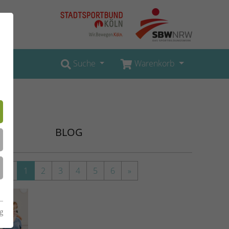
Suche
Warenkorb
BLOG
«
1
2
3
4
5
6
»
g