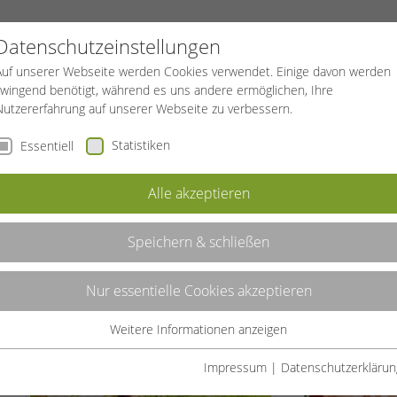
PROJEKTE
SPORTREISEN
BGF
Datenschutzeinstellungen
Auf unserer Webseite werden Cookies verwendet. Einige davon werden
zwingend benötigt, während es uns andere ermöglichen, Ihre
Nutzererfahrung auf unserer Webseite zu verbessern.
Statistiken
Essentiell
ES IMMUNSYSTEMS
Alle akzeptieren
EMS
Speichern & schließen
Nur essentielle Cookies akzeptieren
Weitere Informationen anzeigen
Essentiell
Essentielle Cookies werden für grundlegende Funktionen der
Impressum
|
Datenschutzerklärun
Webseite benötigt. Dadurch ist gewährleistet, dass die Webseite