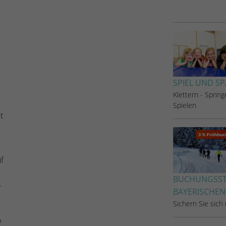
Zugang zu geschützten Bereichen gewährt.
weisen eine randoly generierte Nummer zu, um
eindeutige Besucher zu identifizieren.
Name
_gid
Anbieter
Google Analytics
SPIEL UND SP
Klettern - Spring
Laufzeit
1 Tag
Spielen
t
Dieses Cookie wird von Google Analytics
installiert. Das Cookie wird verwendet, um
Informationen darüber zu speichern, wie
Besucher eine Website nutzen, und hilft bei der
f
Zweck
Erstellung eines Analyseberichts darüber, wie es
der Website geht. Die erhobenen Daten
BUCHUNGSSTA
s
umfassen die Anzahl der Besucher, die Quelle,
BAYERISCHEN
aus der sie stammen, und die Seiten in
Sichern Sie sich
anonymisierter Form.
o