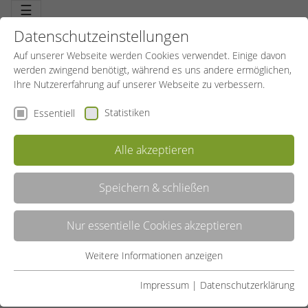
☰
Datenschutzeinstellungen
Auf unserer Webseite werden Cookies verwendet. Einige davon
werden zwingend benötigt, während es uns andere ermöglichen,
Ihre Nutzererfahrung auf unserer Webseite zu verbessern.
Statistiken
Essentiell
Alle akzeptieren
Speichern & schließen
AQUA FITNESS
Nur essentielle Cookies akzeptieren
Musikunterstütztes Fitnesstraining. Effektives Ausdauerprogramm
und Power für alle großen Muskelgruppen. Schont Gelenke,
Sehnen und Muskeln und zapft die Fettdepots an. Sanftes, aber
Weitere Informationen anzeigen
Essentiell
effektives Bodyforming.
Essentielle Cookies werden für grundlegende Funktionen der
Impressum
|
Datenschutzerklärung
LISTE
Webseite benötigt. Dadurch ist gewährleistet, dass die