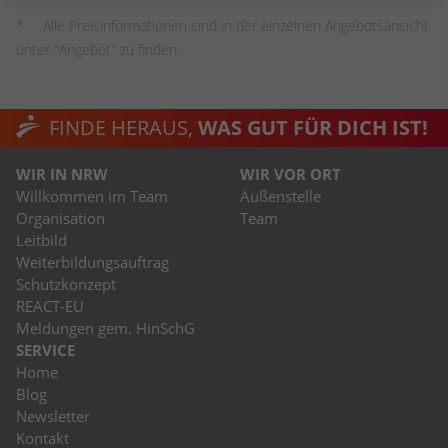
stammen, und die Seiten in anonymisierter
Alle Preisinformationen sind in der einzelnen Angebotsansicht
Form.
unter "Angebot" zu finden.
Name
_dc_gtm_UA-53600496-1
FINDE HERAUS,
WAS GUT FÜR DICH IST!
Anbieter
Google Analytics
WIR IN NRW
WIR VOR ORT
Laufzeit
1 Minute
Willkommen im Team
Außenstelle
Organisation
Team
Dieser Cookie identifiziert die Besucher
Leitbild
nach Alter, Geschlecht oder Interessen
Weiterbildungsauftrag
Zweck
und nutzt dazu den DoubleClick des
Schutzkonzept
Google Tag Manager, um die gezielte
REACT-EU
Anzeigenplatzierung zu vereinfachen.
Meldungen gem. HinSchG
SERVICE
Home
Blog
Newsletter
Kontakt