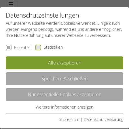
☰
Datenschutzeinstellungen
Auf unserer Webseite werden Cookies verwendet. Einige davon
werden zwingend benötigt, während es uns andere ermöglichen,
Ihre Nutzererfahrung auf unserer Webseite zu verbessern.
Statistiken
Essentiell
Alle akzeptieren
Speichern & schließen
SPIELEMIX
Nur essentielle Cookies akzeptieren
Wer sich von Bällen faszinieren lässt, ist hier genau richtig. Jeder Ball
kann gespielt werden. Große Sportspiele oder Freizeitspiele, alles ist
dabei. Mit noch mehr Technik steigt der Spaß und kommt das
Weitere Informationen anzeigen
Essentiell
Erfolgserlebnis. Spielen wir!
Essentielle Cookies werden für grundlegende Funktionen der
Impressum
|
Datenschutzerklärung
LISTE
Webseite benötigt. Dadurch ist gewährleistet, dass die