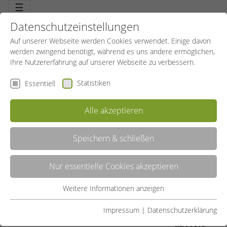
☰
Datenschutzeinstellungen
Auf unserer Webseite werden Cookies verwendet. Einige davon
werden zwingend benötigt, während es uns andere ermöglichen,
Ihre Nutzererfahrung auf unserer Webseite zu verbessern.
Statistiken
Essentiell
Alle akzeptieren
Speichern & schließen
YOGA
Nur essentielle Cookies akzeptieren
Weg zur Selbsterkenntnis und klassische Schule indischer
Philosophie. Im Westen mit verschiedenen weiterentwickelten
körperbetonten Ausprägungen. Meditation, individuelle
Weitere Informationen anzeigen
Essentiell
Bereicherung oder Beitrag zur persönlichen Entwicklung. Auf jeden
Fall Beitrag zur Gesundheit und zur Stabilität im Alltag.
Essentielle Cookies werden für grundlegende Funktionen der
Impressum
|
Datenschutzerklärung
Webseite benötigt. Dadurch ist gewährleistet, dass die
LISTE