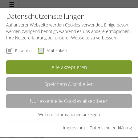
☰
Datenschutzeinstellungen
Auf unserer Webseite werden Cookies verwendet. Einige davon
werden zwingend benötigt, während es uns andere ermöglichen,
Ihre Nutzererfahrung auf unserer Webseite zu verbessern.
Statistiken
Essentiell
Alle akzeptieren
Speichern & schließen
Nur essentielle Cookies akzeptieren
ALLGEMEINE GESCHÄFTSBEDINGUNGEN
Weitere Informationen anzeigen
Essentiell
AGB Sportkurse
Essentielle Cookies werden für grundlegende Funktionen der
Impressum
|
Datenschutzerklärung
Webseite benötigt. Dadurch ist gewährleistet, dass die
AGB Sportreisen