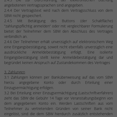
stammen, und die Seiten in anonymisierter
angebotenen Vertragssprachen sind angegeben.
Form.
2.4.4 Der Vertragstext wird nach dem Vertragsschluss von dem
SBW nicht gespeichert.
2.4.5 Mit Betätigung des Buttons (der Schaltfläche)
Name
_dc_gtm_UA-53600496-1
"zahlungspflichtig anmelden“ oder mit vergleichbarer Formulierung
bietet der Teilnehmer dem SBW den Abschluss des Vertrages
Anbieter
Google Analytics
verbindlich an.
2.4.6 Der Teilnehmer erhält unverzüglich auf elektronischem Weg
eine Eingangsbestätigung, soweit nicht ebenfalls unverzüglich eine
Laufzeit
1 Minute
ausdrückliche Anmeldebestätigung erfolgt. Eine isolierte
Eingangsbestätigung stellt keine Anmeldebestätigung dar und
Dieser Cookie identifiziert die Besucher
begründet keinen Anspruch auf Zustandekommen des Vertrages
nach Alter, Geschlecht oder Interessen
Zweck
und nutzt dazu den DoubleClick des
3. Zahlungen
Google Tag Manager, um die gezielte
3.1 Zahlungen können per Banküberweisung auf das vom SBW
Anzeigenplatzierung zu vereinfachen.
hierzu angegebene Konto oder durch Erteilung einer
Einzugsermächtigung erfolgen.
3.2 Bei Erteilung einer Einzugsermächtigung (Lastschriftverfahren)
zieht das SBW die Gebühr 14 Tage vor Veranstaltungsbeginn von
dem angegebenen Konto ein. Werden Lastschriften aus vom
Teilnehmer zu vertretenden Gründen von seiner Bank nicht
eingelöst, sind die dem SBW hierdurch zusätzlich entstehenden