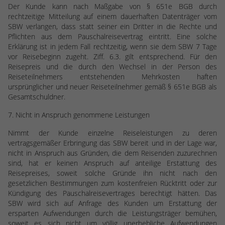
Der Kunde kann nach Maßgabe von § 651e BGB durch
rechtzeitige Mitteilung auf einem dauerhaften Datenträger vom
SBW verlangen, dass statt seiner ein Dritter in die Rechte und
Pflichten aus dem Pauschalreisevertrag eintritt. Eine solche
Erklärung ist in jedem Fall rechtzeitig, wenn sie dem SBW 7 Tage
vor Reisebeginn zugeht. Ziff. 6.3. gilt entsprechend. Für den
Reisepreis und die durch den Wechsel in der Person des
Reiseteilnehmers entstehenden Mehrkosten haften
ursprünglicher und neuer Reiseteilnehmer gemäß § 651e BGB als
Gesamtschuldner.
7. Nicht in Anspruch genommene Leistungen
Nimmt der Kunde einzelne Reiseleistungen zu deren
vertragsgemäßer Erbringung das SBW bereit und in der Lage war,
nicht in Anspruch aus Gründen, die dem Reisenden zuzurechnen
sind, hat er keinen Anspruch auf anteilige Erstattung des
Reisepreises, soweit solche Gründe ihn nicht nach den
gesetzlichen Bestimmungen zum kostenfreien Rücktritt oder zur
Kündigung des Pauschalreisevertrages berechtigt hätten. Das
SBW wird sich auf Anfrage des Kunden um Erstattung der
ersparten Aufwendungen durch die Leistungsträger bemühen,
soweit es sich nicht um völlig unerhebliche Aufwendungen