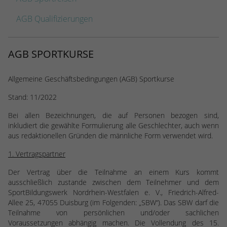
Webseite einwandfrei funktioniert.
AGB Qualifizierungen
Name
Cookie-Informationen anzeigen
cookie_optin
Anbieter
TYPO3
Statistiken
AGB SPORTKURSE
Diese Gruppe beinhaltet alle Skripte für analytisches Tracking
Laufzeit
1 Jahr
und zugehörige Cookies. Es hilft uns die Nutzererfahrung der
Allgemeine Geschäftsbedingungen (AGB) Sportkurse
Website zu verbessern.
Enthält die gewählten Cookie-
Zweck
Stand: 11/2022
Einstellungen.
Name
Cookie-Informationen anzeigen
_ga
Bei allen Bezeichnungen, die auf Personen bezogen sind,
inkludiert die gewählte Formulierung alle Geschlechter, auch wenn
Anbieter
Google Analytics
Name
SBW_user
aus redaktionellen Gründen die männliche Form verwendet wird.
Laufzeit
2 Jahre
Anbieter
TYPO3
1. Vertragspartner
Dieses Cookie wird von Google Analytics
Der Vertrag über die Teilnahme an einem Kurs kommt
Laufzeit
Sitzungsende
installiert. Das Cookie wird verwendet, um
ausschließlich zustande zwischen dem Teilnehmer und dem
SportBildungswerk Nordrhein-Westfalen e. V., Friedrich-Alfred-
Besucher-, Sitzungs- und Kampagnendaten
Dieses Cookie ist ein Standard-Session-
Allee 25, 47055 Duisburg (im Folgenden: „SBW“). Das SBW darf die
zu berechnen und die Nutzung der
Cookie von TYPO3. Es speichert im Falle
Teilnahme von persönlichen und/oder sachlichen
Website für den Analysebericht der
eines Benutzer-Logins die Session-ID. So
Zweck
Voraussetzungen abhängig machen. Die Vollendung des 15.
Zweck
Website zu verfolgen. Die Cookies