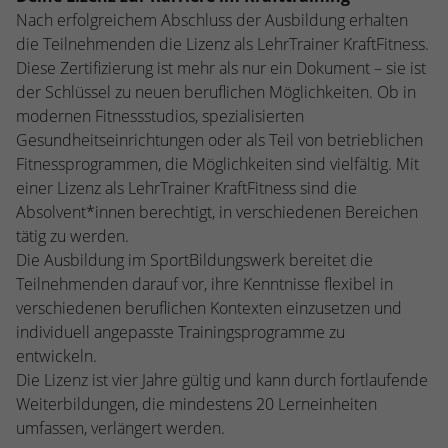
kann der eingeloggte Benutzer
Nach erfolgreichem Abschluss der Ausbildung erhalten
speichern Informationen anonym und
wiedererkannt werden und es wird ihm
die Teilnehmenden die Lizenz als LehrTrainer KraftFitness.
weisen eine randoly generierte Nummer
Zugang zu geschützten Bereichen gewährt.
zu, um eindeutige Besucher zu
Diese Zertifizierung ist mehr als nur ein Dokument – sie ist
identifizieren.
der Schlüssel zu neuen beruflichen Möglichkeiten. Ob in
modernen Fitnessstudios, spezialisierten
Gesundheitseinrichtungen oder als Teil von betrieblichen
Name
_gid
Fitnessprogrammen, die Möglichkeiten sind vielfältig. Mit
einer Lizenz als LehrTrainer KraftFitness sind die
Anbieter
Google Analytics
Absolvent*innen berechtigt, in verschiedenen Bereichen
tätig zu werden.
Laufzeit
1 Tag
Die Ausbildung im SportBildungswerk bereitet die
Dieses Cookie wird von Google Analytics
Teilnehmenden darauf vor, ihre Kenntnisse flexibel in
installiert. Das Cookie wird verwendet, um
verschiedenen beruflichen Kontexten einzusetzen und
Informationen darüber zu speichern, wie
individuell angepasste Trainingsprogramme zu
Besucher eine Website nutzen, und hilft
entwickeln.
bei der Erstellung eines Analyseberichts
Die Lizenz ist vier Jahre gültig und kann durch fortlaufende
Zweck
darüber, wie es der Website geht. Die
Weiterbildungen, die mindestens 20 Lerneinheiten
erhobenen Daten umfassen die Anzahl der
umfassen, verlängert werden.
Besucher, die Quelle, aus der sie