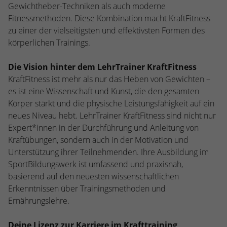
Webseite einwandfrei funktioniert.
Gewichtheber-Techniken als auch moderne
Fitnessmethoden. Diese Kombination macht KraftFitness
Name
Cookie-Informationen anzeigen
cookie_optin
zu einer der vielseitigsten und effektivsten Formen des
körperlichen Trainings.
Anbieter
TYPO3
Statistiken
Diese Gruppe beinhaltet alle Skripte für analytisches Tracking
Die Vision hinter dem LehrTrainer KraftFitness
Laufzeit
1 Jahr
und zugehörige Cookies. Es hilft uns die Nutzererfahrung der
KraftFitness ist mehr als nur das Heben von Gewichten –
Website zu verbessern.
Enthält die gewählten Cookie-
es ist eine Wissenschaft und Kunst, die den gesamten
Zweck
Einstellungen.
Körper stärkt und die physische Leistungsfähigkeit auf ein
Name
Cookie-Informationen anzeigen
_ga
neues Niveau hebt. LehrTrainer KraftFitness sind nicht nur
Expert*innen in der Durchführung und Anleitung von
Anbieter
Google Analytics
Name
SBW_user
Kraftübungen, sondern auch in der Motivation und
Laufzeit
2 Jahre
Unterstützung ihrer Teilnehmenden. Ihre Ausbildung im
Anbieter
TYPO3
SportBildungswerk ist umfassend und praxisnah,
Dieses Cookie wird von Google Analytics
Laufzeit
Sitzungsende
basierend auf den neuesten wissenschaftlichen
installiert. Das Cookie wird verwendet, um
Erkenntnissen über Trainingsmethoden und
Besucher-, Sitzungs- und Kampagnendaten
Dieses Cookie ist ein Standard-Session-
Ernährungslehre.
zu berechnen und die Nutzung der
Cookie von TYPO3. Es speichert im Falle
Website für den Analysebericht der
eines Benutzer-Logins die Session-ID. So
Zweck
Deine Lizenz zur Karriere im Krafttraining
Zweck
Website zu verfolgen. Die Cookies