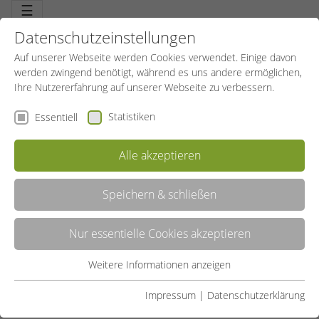
☰
Datenschutzeinstellungen
Auf unserer Webseite werden Cookies verwendet. Einige davon
werden zwingend benötigt, während es uns andere ermöglichen,
Ihre Nutzererfahrung auf unserer Webseite zu verbessern.
Statistiken
Essentiell
DER LEHRTRAINER KRAFTFITNESS – VON DER
BEGEISTERUNG ZUR PROFESSION
Alle akzeptieren
Speichern & schließen
28.05.2024
SportBildungswerk Allgemein
Die Entstehungsgeschichte
Nur essentielle Cookies akzeptieren
Krafttraining hat eine lange Tradition, die bis zu den
antiken olympischen Spielen zurückreicht. Schon damals
Weitere Informationen anzeigen
Essentiell
bewunderten die Menschen die Stärke und Ausdauer der
Essentielle Cookies werden für grundlegende Funktionen der
Athleten. Im Laufe der Jahre hat sich das Krafttraining
Impressum
|
Datenschutzerklärung
Webseite benötigt. Dadurch ist gewährleistet, dass die
weiterentwickelt und umfasst heute sowohl traditionelle