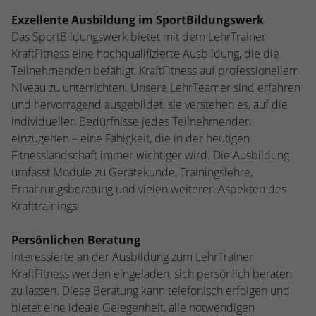
stammen, und die Seiten in anonymisierter
Exzellente Ausbildung im SportBildungswerk
Form.
Das SportBildungswerk bietet mit dem LehrTrainer
KraftFitness eine hochqualifizierte Ausbildung, die die
Name
_dc_gtm_UA-53600496-1
Teilnehmenden befähigt, KraftFitness auf professionellem
Niveau zu unterrichten. Unsere LehrTeamer sind erfahren
Anbieter
Google Analytics
und hervorragend ausgebildet, sie verstehen es, auf die
individuellen Bedürfnisse jedes Teilnehmenden
Laufzeit
1 Minute
einzugehen – eine Fähigkeit, die in der heutigen
Fitnesslandschaft immer wichtiger wird. Die Ausbildung
Dieser Cookie identifiziert die Besucher
umfasst Module zu Gerätekunde, Trainingslehre,
nach Alter, Geschlecht oder Interessen
Ernährungsberatung und vielen weiteren Aspekten des
Zweck
und nutzt dazu den DoubleClick des
Google Tag Manager, um die gezielte
Krafttrainings.
Anzeigenplatzierung zu vereinfachen.
Persönlichen Beratung
Interessierte an der Ausbildung zum LehrTrainer
KraftFitness werden eingeladen, sich persönlich beraten
zu lassen. Diese Beratung kann telefonisch erfolgen und
bietet eine ideale Gelegenheit, alle notwendigen