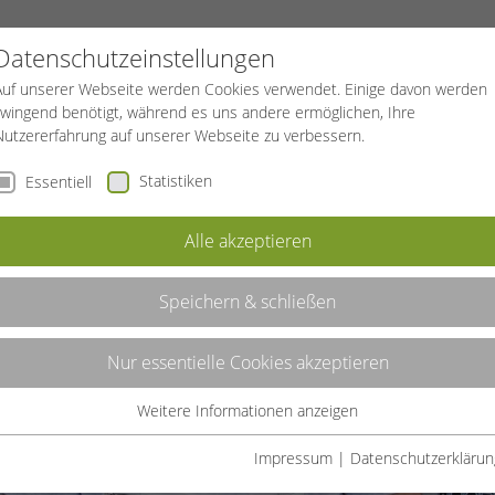
PROJEKTE
SPORTREISEN
BGF
Datenschutzeinstellungen
Auf unserer Webseite werden Cookies verwendet. Einige davon werden
zwingend benötigt, während es uns andere ermöglichen, Ihre
Nutzererfahrung auf unserer Webseite zu verbessern.
Statistiken
Essentiell
Alle akzeptieren
Speichern & schließen
Nur essentielle Cookies akzeptieren
Weitere Informationen anzeigen
Essentiell
Essentielle Cookies werden für grundlegende Funktionen der
Impressum
|
Datenschutzerklärun
Webseite benötigt. Dadurch ist gewährleistet, dass die Webseite