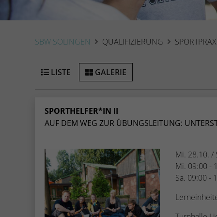
SBW SOLINGEN
QUALIFIZIERUNG
SPORTPRAX
LISTE
GALERIE
SPORTHELFER*IN II
AUF DEM WEG ZUR ÜBUNGSLEITUNG: UNTERSTÜ
Mi. 28.10. /
Mi. 09:00 - 
Sa. 09:00 - 
Lerneinheit
Turnhalle Li