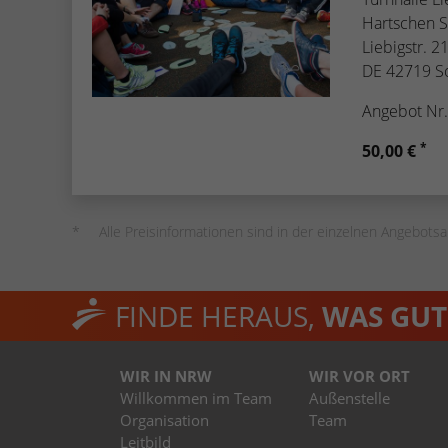
Hartschen S
Liebigstr. 2
DE 42719 S
Angebot Nr
*
50,00 €
Alle Preisinformationen sind in der einzelnen Angebotsa
FINDE HERAUS,
WAS GUT 
WIR IN NRW
WIR VOR ORT
Willkommen im Team
Außenstelle
Organisation
Team
Leitbild