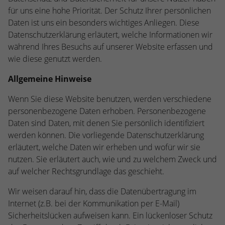
Webseite einwandfrei funktioniert.
für uns eine hohe Priorität. Der Schutz Ihrer persönlichen
Daten ist uns ein besonders wichtiges Anliegen. Diese
Name
Cookie-Informationen anzeigen
cookie_optin
Datenschutzerklärung erläutert, welche Informationen wir
Anbieter
TYPO3
während Ihres Besuchs auf unserer Website erfassen und
Statistiken
wie diese genutzt werden.
Diese Gruppe beinhaltet alle Skripte für analytisches Tracking
Laufzeit
1 Jahr
und zugehörige Cookies. Es hilft uns die Nutzererfahrung der
Allgemeine Hinweise
Website zu verbessern.
Enthält die gewählten Cookie-
Zweck
Wenn Sie diese Website benutzen, werden verschiedene
Einstellungen.
Name
Cookie-Informationen anzeigen
_ga
personenbezogene Daten erhoben. Personenbezogene
Daten sind Daten, mit denen Sie persönlich identifiziert
Anbieter
Google Analytics
Name
SBW_user
werden können. Die vorliegende Datenschutzerklärung
erläutert, welche Daten wir erheben und wofür wir sie
Laufzeit
2 Jahre
Anbieter
TYPO3
nutzen. Sie erläutert auch, wie und zu welchem Zweck und
Dieses Cookie wird von Google Analytics
auf welcher Rechtsgrundlage das geschieht.
Laufzeit
Sitzungsende
installiert. Das Cookie wird verwendet, um
Wir weisen darauf hin, dass die Datenübertragung im
Besucher-, Sitzungs- und Kampagnendaten
Dieses Cookie ist ein Standard-Session-
zu berechnen und die Nutzung der
Internet (z.B. bei der Kommunikation per E-Mail)
Cookie von TYPO3. Es speichert im Falle
Website für den Analysebericht der
Sicherheitslücken aufweisen kann. Ein lückenloser Schutz
eines Benutzer-Logins die Session-ID. So
Zweck
Zweck
Website zu verfolgen. Die Cookies