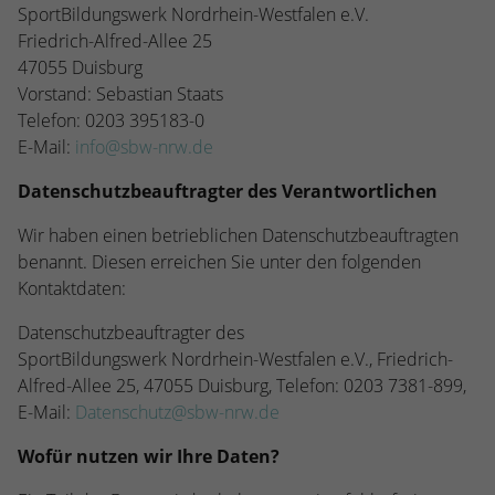
stammen, und die Seiten in anonymisierter
SportBildungswerk Nordrhein-Westfalen e.V.
Form.
Friedrich-Alfred-Allee 25
47055 Duisburg
Vorstand: Sebastian Staats
Name
_dc_gtm_UA-53600496-1
Telefon: 0203 395183-0
E-Mail:
info@sbw-nrw.de
Anbieter
Google Analytics
Datenschutzbeauftragter des Verantwortlichen
Laufzeit
1 Minute
Wir haben einen betrieblichen Datenschutzbeauftragten
Dieser Cookie identifiziert die Besucher
benannt. Diesen erreichen Sie unter den folgenden
nach Alter, Geschlecht oder Interessen
Kontaktdaten:
Zweck
und nutzt dazu den DoubleClick des
Google Tag Manager, um die gezielte
Datenschutzbeauftragter des
Anzeigenplatzierung zu vereinfachen.
SportBildungswerk Nordrhein-Westfalen e.V., Friedrich-
Alfred-Allee 25, 47055 Duisburg, Telefon: 0203 7381-899,
E-Mail:
Datenschutz@sbw-nrw.de
Wofür nutzen wir Ihre Daten?