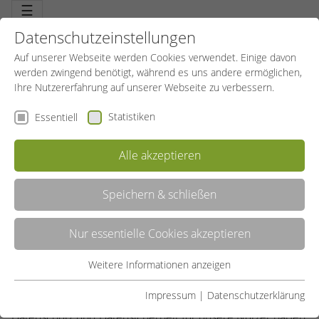
☰
Datenschutzeinstellungen
Auf unserer Webseite werden Cookies verwendet. Einige davon
werden zwingend benötigt, während es uns andere ermöglichen,
Ihre Nutzererfahrung auf unserer Webseite zu verbessern.
Statistiken
Essentiell
Alle akzeptieren
Speichern & schließen
Nur essentielle Cookies akzeptieren
DATENSCHUTZERKLÄRUNG
Weitere Informationen anzeigen
Essentiell
Wir, das SportBildungswerk Nordrhein-Westfalen e.V.,
Essentielle Cookies werden für grundlegende Funktionen der
Impressum
|
Datenschutzerklärung
freuen uns über Ihren Besuch unserer Website.
Webseite benötigt. Dadurch ist gewährleistet, dass die
Datenschutz und Datensicherheit für unsere Nutzer haben