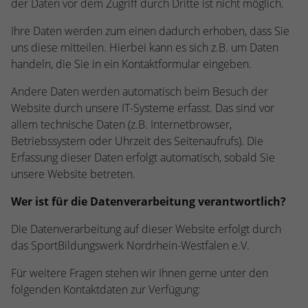
der Daten vor dem Zugriff durch Dritte ist nicht möglich.
kann der eingeloggte Benutzer
speichern Informationen anonym und
wiedererkannt werden und es wird ihm
weisen eine randoly generierte Nummer
Ihre Daten werden zum einen dadurch erhoben, dass Sie
Zugang zu geschützten Bereichen gewährt.
zu, um eindeutige Besucher zu
uns diese mitteilen. Hierbei kann es sich z.B. um Daten
identifizieren.
handeln, die Sie in ein Kontaktformular eingeben.
Andere Daten werden automatisch beim Besuch der
Name
_gid
Website durch unsere IT-Systeme erfasst. Das sind vor
allem technische Daten (z.B. Internetbrowser,
Anbieter
Google Analytics
Betriebssystem oder Uhrzeit des Seitenaufrufs). Die
Erfassung dieser Daten erfolgt automatisch, sobald Sie
Laufzeit
1 Tag
unsere Website betreten.
Dieses Cookie wird von Google Analytics
Wer ist für die Datenverarbeitung verantwortlich?
installiert. Das Cookie wird verwendet, um
Informationen darüber zu speichern, wie
Die Datenverarbeitung auf dieser Website erfolgt durch
Besucher eine Website nutzen, und hilft
das SportBildungswerk Nordrhein-Westfalen e.V.
bei der Erstellung eines Analyseberichts
Zweck
darüber, wie es der Website geht. Die
Für weitere Fragen stehen wir Ihnen gerne unter den
erhobenen Daten umfassen die Anzahl der
folgenden Kontaktdaten zur Verfügung:
Besucher, die Quelle, aus der sie