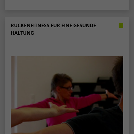
stammen, und die Seiten in anonymisierter
Form.
RÜCKENFITNESS FÜR EINE GESUNDE
Name
_dc_gtm_UA-53600496-1
HALTUNG
Anbieter
Google Analytics
Laufzeit
1 Minute
Dieser Cookie identifiziert die Besucher
nach Alter, Geschlecht oder Interessen
Zweck
und nutzt dazu den DoubleClick des
Google Tag Manager, um die gezielte
Anzeigenplatzierung zu vereinfachen.