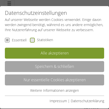
☰
Datenschutzeinstellungen
Auf unserer Webseite werden Cookies verwendet. Einige davon
werden zwingend benötigt, während es uns andere ermöglichen,
Ihre Nutzererfahrung auf unserer Webseite zu verbessern.
Statistiken
Essentiell
Alle akzeptieren
Speichern & schließen
BAUCH UND RÜCKEN
Nur essentielle Cookies akzeptieren
Sanftes und effektives Training für Ihren Rücken sowie intensive
Gymnastik zur Stärkung der Bauchmuskulatur. Ein wichtiges, vor
allem auch präventives Bewegungsangebot für Frauen und
Weitere Informationen anzeigen
Essentiell
Männer. Die ausgewogene Stabilisierung des Oberkörpers ist der
Schlüssel zu schmerzfreier Bewegung.
Essentielle Cookies werden für grundlegende Funktionen der
Impressum
|
Datenschutzerklärung
Webseite benötigt. Dadurch ist gewährleistet, dass die
LISTE