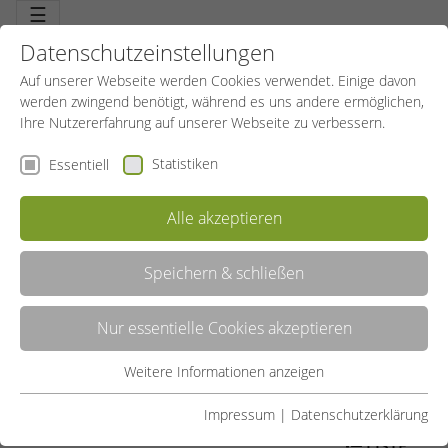
☰
Datenschutzeinstellungen
Auf unserer Webseite werden Cookies verwendet. Einige davon
werden zwingend benötigt, während es uns andere ermöglichen,
Ihre Nutzererfahrung auf unserer Webseite zu verbessern.
Statistiken
Essentiell
Alle akzeptieren
Speichern & schließen
SCHWIMMKURSE
Nur essentielle Cookies akzeptieren
Freiheit und Sicherheit. Schwimmen können, ein erstes großes Ziel
für Kinder. Schwimmen können ist auch Sicherheit. Für Kinder und
Eltern. Die Eintrittskarte in die bunte tolle Welt des Wassers. Im
Weitere Informationen anzeigen
Essentiell
Wasser zu toben und zu schwimmen macht Spaß, Schwimmen ist
Freizeit und ein bisschen Freiheit.
Essentielle Cookies werden für grundlegende Funktionen der
Impressum
|
Datenschutzerklärung
Webseite benötigt. Dadurch ist gewährleistet, dass die
LISTE