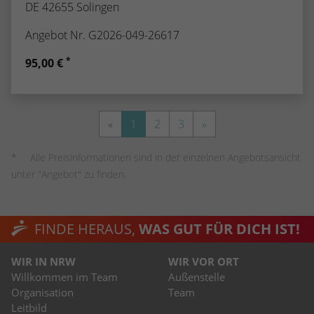
DE 42655 Solingen
Angebot Nr. G2026-049-26617
*
95,00 €
«
1
2
3
»
Alle Preisinformationen sind in der einzelnen Angebotsansicht
unter "Angebot" zu finden.
FINDE HERAUS,
WAS GUT FÜR DICH IST!
WIR IN NRW
WIR VOR ORT
Willkommen im Team
Außenstelle
Organisation
Team
Leitbild