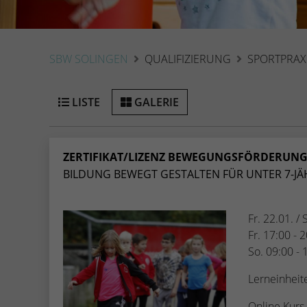
SBW SOLINGEN
QUALIFIZIERUNG
SPORTPRAX
LISTE
GALERIE
ZERTIFIKAT/LIZENZ BEWEGUNGSFÖRDERUNG I
BILDUNG BEWEGT GESTALTEN FÜR UNTER 7-JÄ
Fr. 22.01. /
Fr. 17:00 - 
So. 09:00 - 
Lerneinheit
Online Kur