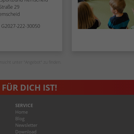
Zugang zu geschützten Bereichen gewährt.
weisen eine randoly generierte Nummer zu, um
Straße 29
eindeutige Besucher zu identifizieren.
emscheid
. G2027-222-30050
Name
_gid
Anbieter
Google Analytics
Laufzeit
1 Tag
nsicht unter "Angebot" zu finden.
Dieses Cookie wird von Google Analytics
installiert. Das Cookie wird verwendet, um
Informationen darüber zu speichern, wie
FÜR DICH IST!
Besucher eine Website nutzen, und hilft bei der
Zweck
Erstellung eines Analyseberichts darüber, wie es
der Website geht. Die erhobenen Daten
SERVICE
umfassen die Anzahl der Besucher, die Quelle,
Home
aus der sie stammen, und die Seiten in
Blog
anonymisierter Form.
Newsletter
Download