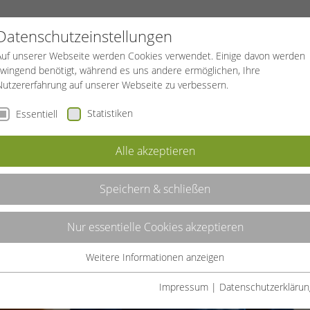
PROJEKTE
SPORTREISEN
BGF
Datenschutzeinstellungen
Auf unserer Webseite werden Cookies verwendet. Einige davon werden
zwingend benötigt, während es uns andere ermöglichen, Ihre
Nutzererfahrung auf unserer Webseite zu verbessern.
Statistiken
Essentiell
Alle akzeptieren
Speichern & schließen
Nur essentielle Cookies akzeptieren
Weitere Informationen anzeigen
Essentiell
Essentielle Cookies werden für grundlegende Funktionen der
Impressum
|
Datenschutzerklärun
Webseite benötigt. Dadurch ist gewährleistet, dass die Webseite