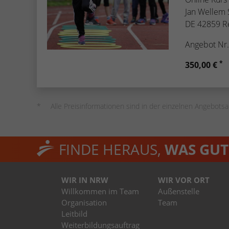
Jan Wellem 
DE 42859 R
Angebot Nr
*
350,00 €
Alle Preisinformationen sind in der einzelnen Angebotsa
FINDE HERAUS,
WAS GUT 
WIR IN NRW
WIR VOR ORT
Willkommen im Team
Außenstelle
Organisation
Team
Leitbild
Weiterbildungsauftrag