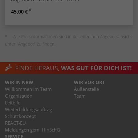
*
45,00 €
Alle Preisinformationen sind in der einzelnen Angebotsansicht
unter "Angebot" zu finden.
FINDE HERAUS,
WAS GUT FÜR DICH IST!
WIR IN NRW
WIR VOR ORT
Willkommen im Team
Außenstelle
Organisation
Team
Leitbild
Weiterbildungsauftrag
Schutzkonzept
REACT-EU
Meldungen gem. HinSchG
SERVICE