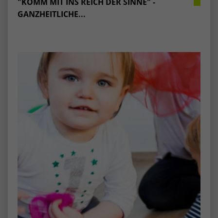
"KOMM MIT INS REICH DER SINNE" -
stammen, und die Seiten in anonymisierter
GANZHEITLICHE...
Form.
Name
_dc_gtm_UA-53600496-1
Anbieter
Google Analytics
Laufzeit
1 Minute
Dieser Cookie identifiziert die Besucher
nach Alter, Geschlecht oder Interessen
Zweck
und nutzt dazu den DoubleClick des
Google Tag Manager, um die gezielte
Anzeigenplatzierung zu vereinfachen.