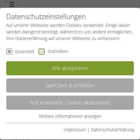
☰
Datenschutzeinstellungen
Auf unserer Webseite werden Cookies verwendet. Einige davon
werden zwingend benötigt, während es uns andere ermöglichen,
Ihre Nutzererfahrung auf unserer Webseite zu verbessern.
Statistiken
Essentiell
LASS DIR EINEN GUTSCHEIN FÜR DEINEN
SPORTKURS SCHENKEN!
Alle akzeptieren
Speichern & schließen
20.10.2020
SBW Solingen
Ein
Gutscheinen
vom SportBildungswerk!
Nur essentielle Cookies akzeptieren
Eine schöne Idee für Weihnachten oder als
Weitere Informationen anzeigen
Geburtstagsgeschenk.
Essentiell
Essentielle Cookies werden für grundlegende Funktionen der
Impressum
|
Datenschutzerklärung
Kommt vorbei oder schickt uns eine Mail:
Webseite benötigt. Dadurch ist gewährleistet, dass die
info@solingersport.de