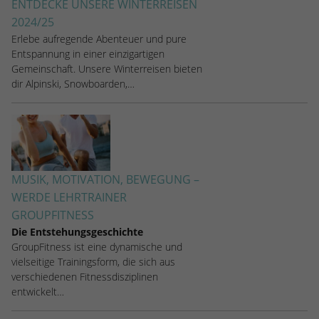
ENTDECKE UNSERE WINTERREISEN
stammen, und die Seiten in anonymisierter
Form.
2024/25
Erlebe aufregende Abenteuer und pure
Entspannung in einer einzigartigen
Name
_dc_gtm_UA-53600496-1
Gemeinschaft. Unsere Winterreisen bieten
dir Alpinski, Snowboarden,…
Anbieter
Google Analytics
Laufzeit
1 Minute
Dieser Cookie identifiziert die Besucher
nach Alter, Geschlecht oder Interessen
MUSIK, MOTIVATION, BEWEGUNG –
Zweck
und nutzt dazu den DoubleClick des
WERDE LEHRTRAINER
Google Tag Manager, um die gezielte
GROUPFITNESS
Anzeigenplatzierung zu vereinfachen.
Die Entstehungsgeschichte
GroupFitness ist eine dynamische und
vielseitige Trainingsform, die sich aus
verschiedenen Fitnessdisziplinen
entwickelt…