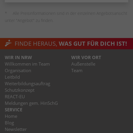
stammen, und die Seiten in anonymisierter
Form.
Alle Preisinformationen sind in der einzelnen Angebotsansicht
unter "Angebot" zu finden.
Name
_dc_gtm_UA-53600496-1
Anbieter
Google Analytics
FINDE HERAUS,
WAS GUT FÜR DICH IST!
Laufzeit
1 Minute
WIR IN NRW
WIR VOR ORT
Willkommen im Team
Außenstelle
Dieser Cookie identifiziert die Besucher
Organisation
Team
nach Alter, Geschlecht oder Interessen
Leitbild
Zweck
und nutzt dazu den DoubleClick des
Weiterbildungsauftrag
Google Tag Manager, um die gezielte
Schutzkonzept
Anzeigenplatzierung zu vereinfachen.
REACT-EU
Meldungen gem. HinSchG
SERVICE
Home
Blog
Newsletter