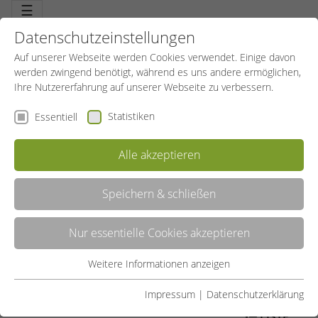
☰
Datenschutzeinstellungen
Auf unserer Webseite werden Cookies verwendet. Einige davon
werden zwingend benötigt, während es uns andere ermöglichen,
Ihre Nutzererfahrung auf unserer Webseite zu verbessern.
Statistiken
Essentiell
Alle akzeptieren
Speichern & schließen
ZUMBA®
Nur essentielle Cookies akzeptieren
Ein mitreißendes Fitnesstraining mit hohem Spaßfaktor.
Tanzerfahrung nicht erforderlich, leicht zu lernen, Spaß ab der
ersten Minute. Heiße lateinamerikanische und exotische
Weitere Informationen anzeigen
Essentiell
Rhythmen, tanzen ohne komplizierte Choreos. So tanze ich mich
fit.
Essentielle Cookies werden für grundlegende Funktionen der
Impressum
|
Datenschutzerklärung
Webseite benötigt. Dadurch ist gewährleistet, dass die
LISTE