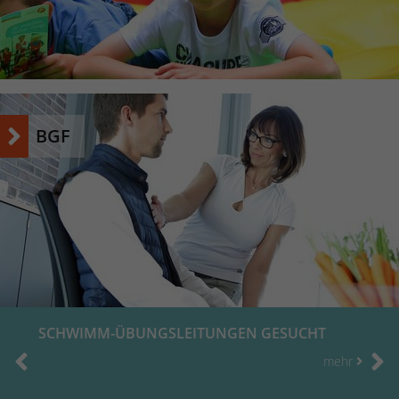
Name
_dc_gtm_UA-53600496-1
Anbieter
Google Analytics
Laufzeit
1 Minute
BGF
Dieser Cookie identifiziert die Besucher nach
Alter, Geschlecht oder Interessen und nutzt
Zweck
dazu den DoubleClick des Google Tag
Manager, um die gezielte
Anzeigenplatzierung zu vereinfachen.
SCHWIMM-ÜBUNGSLEITUNGEN GESUCHT
mehr