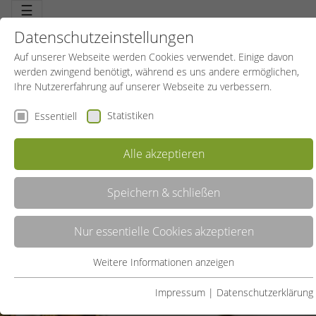
☰
Datenschutzeinstellungen
Auf unserer Webseite werden Cookies verwendet. Einige davon
werden zwingend benötigt, während es uns andere ermöglichen,
Ihre Nutzererfahrung auf unserer Webseite zu verbessern.
Statistiken
Essentiell
Sportkurse
Alle akzeptieren
Speichern & schließen
Nur essentielle Cookies akzeptieren
Weitere Informationen anzeigen
Essentiell
Essentielle Cookies werden für grundlegende Funktionen der
Impressum
|
Datenschutzerklärung
Webseite benötigt. Dadurch ist gewährleistet, dass die Webseite