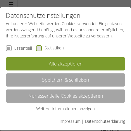
☰
Datenschutzeinstellungen
Auf unserer Webseite werden Cookies verwendet. Einige davon
werden zwingend benötigt, während es uns andere ermöglichen,
Ihre Nutzererfahrung auf unserer Webseite zu verbessern.
Statistiken
Essentiell
Alle akzeptieren
Speichern & schließen
WALKING, NORDIC WALKING
Nur essentielle Cookies akzeptieren
Intensives Gehen ist die ausreichende Basis für ein gesundes Herz-
Kreislaufsystem. Die Ausdauer wird verbessert, Bänder, Sehnen
und Wirbelsäule gestärkt. Und das mit geringem Verletzungsrisiko.
Weitere Informationen anzeigen
Essentiell
Mit viel Potential, vom Walking über Nordic Walking bis zum
Powerwalking.
Essentielle Cookies werden für grundlegende Funktionen der
Impressum
|
Datenschutzerklärung
Webseite benötigt. Dadurch ist gewährleistet, dass die
LISTE