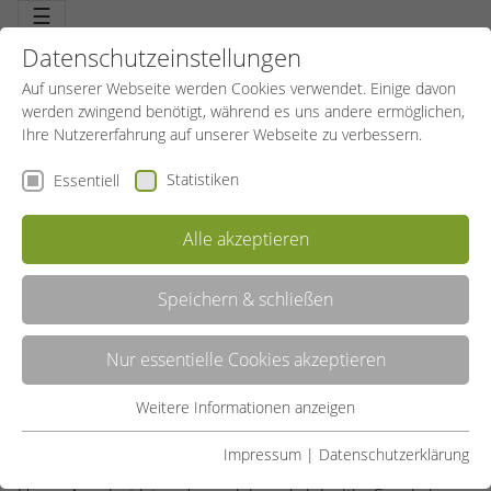
☰
Datenschutzeinstellungen
Auf unserer Webseite werden Cookies verwendet. Einige davon
werden zwingend benötigt, während es uns andere ermöglichen,
Ihre Nutzererfahrung auf unserer Webseite zu verbessern.
Statistiken
Essentiell
WIE UNSERE AUSSENSTELLE MÜNSTER P
FLEGEAUSZUBILDENDEN DAS S
Alle akzeptieren
CHWIMMEN LEHRT
Speichern & schließen
23.04.2024
SportBildungswerk Allgemein
Nur essentielle Cookies akzeptieren
Auf Wunsch des Bildungszentrums für Gesundheit und
Soziales der Alexianer, hat unsere Außenstelle in Münster
Weitere Informationen anzeigen
Essentiell
einen maßgeschneiderten Intensiv-Schwimmkurs ins Leben
Essentielle Cookies werden für grundlegende Funktionen der
gerufen.
Impressum
|
Datenschutzerklärung
Webseite benötigt. Dadurch ist gewährleistet, dass die