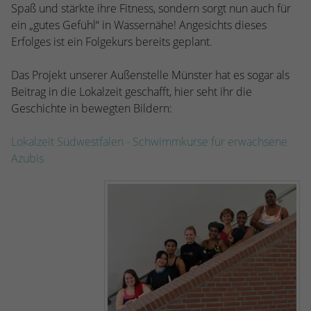
kann der eingeloggte Benutzer
Spaß und stärkte ihre Fitness, sondern sorgt nun auch für
speichern Informationen anonym und
wiedererkannt werden und es wird ihm
ein „gutes Gefühl“ in Wassernähe! Angesichts dieses
weisen eine randoly generierte Nummer
Zugang zu geschützten Bereichen gewährt.
Erfolges ist ein Folgekurs bereits geplant.
zu, um eindeutige Besucher zu
identifizieren.
Das Projekt unserer Außenstelle Münster hat es sogar als
Beitrag in die Lokalzeit geschafft, hier seht ihr die
Name
_gid
Geschichte in bewegten Bildern:
Anbieter
Google Analytics
Lokalzeit Südwestfalen - Schwimmkurse für erwachsene
Azubis
Laufzeit
1 Tag
Dieses Cookie wird von Google Analytics
installiert. Das Cookie wird verwendet, um
Informationen darüber zu speichern, wie
Besucher eine Website nutzen, und hilft
bei der Erstellung eines Analyseberichts
Zweck
darüber, wie es der Website geht. Die
erhobenen Daten umfassen die Anzahl der
Besucher, die Quelle, aus der sie