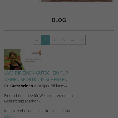
stammen, und die Seiten in anonymisierter
Form.
BLOG
Name
_dc_gtm_UA-53600496-1
Anbieter
Google Analytics
«
1
2
3
4
»
Laufzeit
1 Minute
Dieser Cookie identifiziert die Besucher
nach Alter, Geschlecht oder Interessen
Zweck
und nutzt dazu den DoubleClick des
LASS DIR EINEN GUTSCHEIN FÜR
Google Tag Manager, um die gezielte
DEINEN SPORTKURS SCHENKEN!
Anzeigenplatzierung zu vereinfachen.
Ein
Gutscheinen
vom SportBildungswerk!
Eine schöne Idee für Weihnachten oder als
Geburtstagsgeschenk.
Kommt vorbei oder schickt uns eine Mail:
info@…