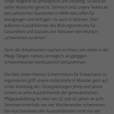
Unser Angebot ist umfangreich und vielseitig. So wird es
Webseite einwandfrei funktioniert.
vielen Wünschen gerecht. Dennoch sind unsere Teams an
Name
Cookie-Informationen anzeigen
cookie_optin
den zahlreichen Standorten in NRW stets offen für
Anregungen und Anfragen. So auch in Münster. Dort
Anbieter
TYPO3
Statistiken
äußerten Auszubildende des Bildungszentrums für
Gesundheit und Soziales der Alexianer den Wunsch
Diese Gruppe beinhaltet alle Skripte für analytisches Tracking
Laufzeit
1 Jahr
und zugehörige Cookies. Es hilft uns die Nutzererfahrung der
„schwimmen zu lernen“.
Website zu verbessern.
Enthält die gewählten Cookie-
Zweck
Denn die Arbeitszeiten machen es ihnen, wie vielen in der
Einstellungen.
Name
Cookie-Informationen anzeigen
_ga
Pflege Tätigen, nahezu unmöglich, an gängigen
Schwimmkursen kontinuierlich teilzunehmen.
Anbieter
Google Analytics
Name
SBW_user
Die Idee, einen Intensiv-Schwimmkurs für Erwachsene zu
Laufzeit
2 Jahre
Anbieter
TYPO3
organisieren, griff unsere Außenstelle in Münster gern auf.
Dieses Cookie wird von Google Analytics
Unter Anleitung der Übungsleitungen Jenny und Janine
Laufzeit
Sitzungsende
installiert. Das Cookie wird verwendet, um
lernten so zehn Auszubildende der generalistischen
Besucher-, Sitzungs- und Kampagnendaten
Pflegeausbildung im Alter von 22 und 42 Jahren an acht
Dieses Cookie ist ein Standard-Session-
zu berechnen und die Nutzung der
Terminen innerhalb von vier Wochenenden schwimmen.
Cookie von TYPO3. Es speichert im Falle
Website für den Analysebericht der
eines Benutzer-Logins die Session-ID. So
Der Kurs bereitete den Auszubildenden nicht nur viel
Zweck
Zweck
Website zu verfolgen. Die Cookies