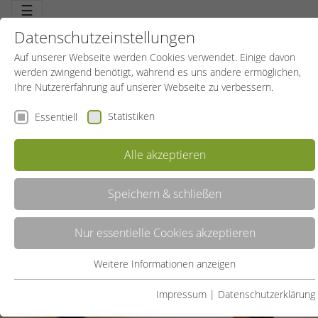
☰
Datenschutzeinstellungen
Auf unserer Webseite werden Cookies verwendet. Einige davon
werden zwingend benötigt, während es uns andere ermöglichen,
Ihre Nutzererfahrung auf unserer Webseite zu verbessern.
Statistiken
Essentiell
Sportreisen
Alle akzeptieren
Speichern & schließen
Nur essentielle Cookies akzeptieren
Weitere Informationen anzeigen
Essentiell
Essentielle Cookies werden für grundlegende Funktionen der
Impressum
|
Datenschutzerklärung
Webseite benötigt. Dadurch ist gewährleistet, dass die Webseite