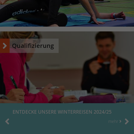
Name
_dc_gtm_UA-53600496-1
Anbieter
Google Analytics
Laufzeit
1 Minute
Qualifizierung
Dieser Cookie identifiziert die Besucher nach
Alter, Geschlecht oder Interessen und nutzt
Zweck
dazu den DoubleClick des Google Tag
Manager, um die gezielte
Anzeigenplatzierung zu vereinfachen.
ENTDECKE UNSERE WINTERREISEN 2024/25
mehr