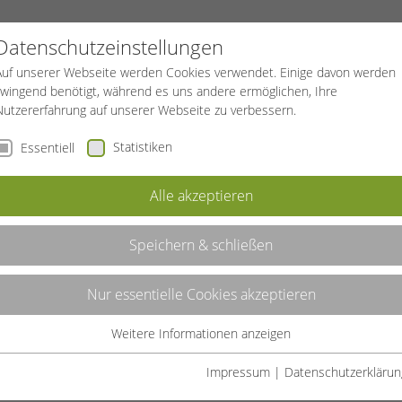
PROJEKTE
SPORTREISEN
BGF
Datenschutzeinstellungen
Auf unserer Webseite werden Cookies verwendet. Einige davon werden
zwingend benötigt, während es uns andere ermöglichen, Ihre
Nutzererfahrung auf unserer Webseite zu verbessern.
Statistiken
Essentiell
Alle akzeptieren
Speichern & schließen
Nur essentielle Cookies akzeptieren
Weitere Informationen anzeigen
Essentiell
Essentielle Cookies werden für grundlegende Funktionen der
Impressum
|
Datenschutzerklärun
Webseite benötigt. Dadurch ist gewährleistet, dass die Webseite