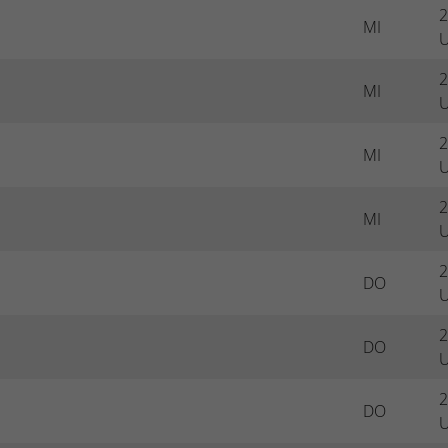
2
MI
Name
_dc_gtm_UA-53600496-1
U
Anbieter
Google Analytics
2
MI
U
Laufzeit
1 Minute
G
2
MI
Dieser Cookie identifiziert die Besucher nach
U
Alter, Geschlecht oder Interessen und nutzt dazu
Zweck
den DoubleClick des Google Tag Manager, um
G
2
MI
die gezielte Anzeigenplatzierung zu vereinfachen.
U
2
DO
U
2
DO
U
2
DO
U