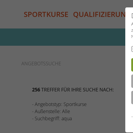
SPORTKURSE
QUALIFIZIERUNG
ANGEBOTSSUCHE
256
TREFFER FÜR IHRE SUCHE NACH:
-
Angebotstyp
: Sportkurse
-
Außenstelle
: Alle
-
Suchbegriff
: aqua