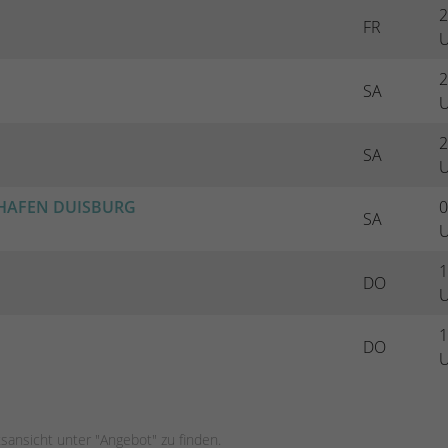
2
FR
U
2
SA
U
2
SA
U
NHAFEN DUISBURG
0
SA
U
1
DO
U
1
DO
U
tsansicht unter "Angebot" zu finden.